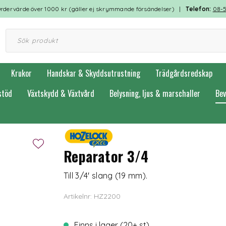
rdervärde över 1000 kr (gäller ej skrymmande försändelser) |
Telefon:
08-
Krukor
Handskar & Skyddsutrustning
Trädgårdsredskap
stöd
Växtskydd & Växtvård
Belysning, ljus & marschaller
Bev
Reparator 3/4
Till 3/4' slang (19 mm).
Artikelnr: HZ2200
Finns i lager (20+ st)