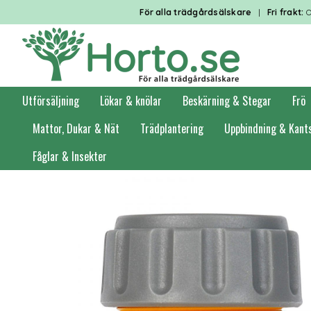
För alla trädgårdsälskare
|
Fri frakt:
O
Utförsäljning
Lökar & knölar
Beskärning & Stegar
Frö
Mattor, Dukar & Nät
Trädplantering
Uppbindning & Kant
Fåglar & Insekter
Förstasidan
Bevattning
Kopplingar
Plastkopplingar