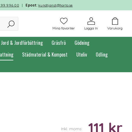
599 996 00
|
Epost:
kundtjanst@horto.se
Mina favoriter
Logga In
Varukorg
Jord & Jordförbättring
Gräsfrö
Gödning
attning
Städmaterial & Kompost
Uteliv
Odling
111 kr
Inkl. moms: