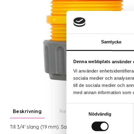
Samtycke
Denna webbplats använder 
Vi använder enhetsidentifierar
sociala medier och analysera 
till de sociala medier och a
med annan information som du 
Samtyckesval
Beskrivning
Recensioner
Om tillve
Nödvändig
Till 3/4' slang (19 mm). Sammankoppling av två slangar