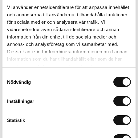
Vi använder enhetsidentifierare för att anpassa innehållet
och annonserna till användarna, tillhandahålla funktioner
Relaterade produkter
för sociala medier och analysera vår trafik. Vi
vidarebefordrar även sådana identifierare och annan
information från din enhet till de sociala medier och
annons- och analysföretag som vi samarbetar med.
Dessa kan i sin tur kombinera informationen med annan
information som du har tillhandahållit eller som de har
samlat in när du har använt deras tjänster.
Samtyckesval
Nödvändig
Algomin Flytande
Inställningar
Näring 1L KRAV
Finns i lager
Statistik
99 kr
Köp