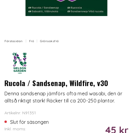
Förstasidan
Frö
Grönsaksfrö
Rucola / Sandsenap, Wildfire, v30
Denna sandsenap jämförs ofta med wasabi, den är
alltså riktigt stark! Räcker till ca 200-250 plantor.
Artikelnr: N91351
Slut för säsongen
45 kr
Inkl. moms: