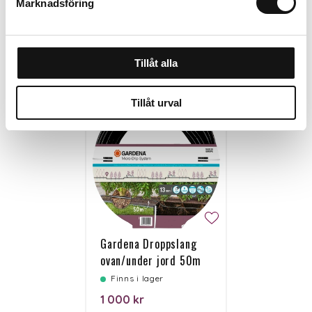
Marknadsföring
Personalen tipsar
Tillåt alla
Tillåt urval
Gardena Droppslang
ovan/under jord 50m
Finns i lager
1 000 kr