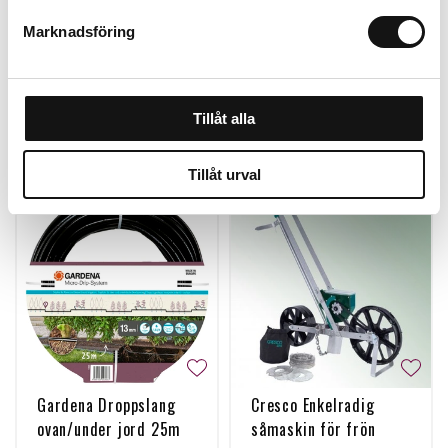
99 kr
308 kr
Marknadsföring
Köp
Köp
Tillåt alla
Personalen tipsar
Tillåt urval
Gardena Droppslang
Cresco Enkelradig
ovan/under jord 25m
såmaskin för frön