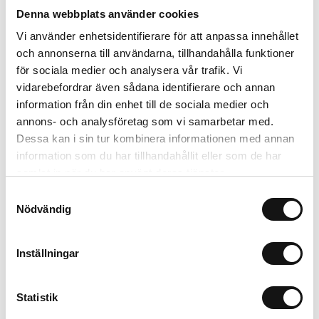
Om tillverkaren
Denna webbplats använder cookies
Vi använder enhetsidentifierare för att anpassa innehållet
och annonserna till användarna, tillhandahålla funktioner
för sociala medier och analysera vår trafik. Vi
Relaterade produkter
vidarebefordrar även sådana identifierare och annan
information från din enhet till de sociala medier och
annons- och analysföretag som vi samarbetar med.
Dessa kan i sin tur kombinera informationen med annan
information som du har tillhandahållit eller som de har
samlat in när du har använt deras tjänster.
Samtyckesval
Nödvändig
Inställningar
Algomin Flytande
Ferramol Snigel Effekt
Näring 1L KRAV
1kg, (reg 4414)
Statistik
Finns i lager
Finns i lager