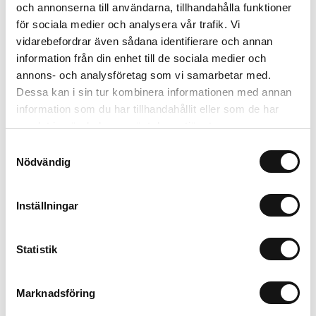
och annonserna till användarna, tillhandahålla funktioner
356 kr
Inkl. moms:
för sociala medier och analysera vår trafik. Vi
vidarebefordrar även sådana identifierare och annan
information från din enhet till de sociala medier och
Välj variant
annons- och analysföretag som vi samarbetar med.
Dessa kan i sin tur kombinera informationen med annan
Trygg betalning
information som du har tillhandahållit eller som de har
Ekologiskt utbud
samlat in när du har använt deras tjänster.
Valbara fraktmetoder
Samtyckesval
Nödvändig
Beskrivning
Inställningar
Recensioner
Statistik
Om tillverkaren
Marknadsföring