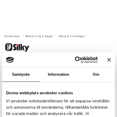
Förstasidan
Beskärning & Stegar
Stång & handsågar
Silky Bigboy 2000 såg
SILKY presenterar nu världens längsta hopfällbara
Samtycke
Information
Om
såg.
Artikelnr: SY356-36
Denna webbplats använder cookies
Beställningsvara, 1-2v
1 114 kr
Inkl. moms:
Vi använder enhetsidentifierare för att anpassa innehållet
och annonserna till användarna, tillhandahålla funktioner
för sociala medier och analysera vår trafik. Vi
Lägg i varukorgen