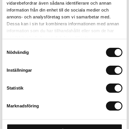
vidarebefordrar även sådana identifierare och annan
information från din enhet till de sociala medier och
Trygg betalning
annons- och analysföretag som vi samarbetar med.
Ekologiskt utbud
Dessa kan i sin tur kombinera informationen med annan
Valbara fraktmetoder
information som du har tillhandahållit eller som de har
samlat in när du har använt deras tjänster.
Samtyckesval
Beskrivning
Nödvändig
Recensioner
Inställningar
Om tillverkaren
Statistik
Marknadsföring