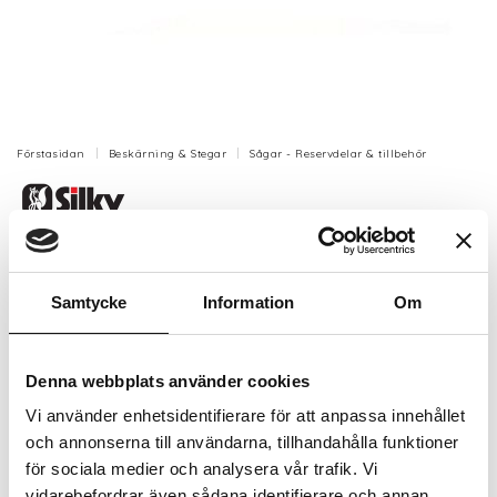
Förstasidan
Beskärning & Stegar
Sågar - Reservdelar & tillbehör
Silky Sugoi 360 reservblad
Reservblad till handsåg Silky "Sugoi".
Samtycke
Information
Om
Artikelnr: SY391-36
Finns i lager (9 st)
Denna webbplats använder cookies
855 kr
Inkl. moms:
Vi använder enhetsidentifierare för att anpassa innehållet
och annonserna till användarna, tillhandahålla funktioner
Lägg i varukorgen
för sociala medier och analysera vår trafik. Vi
vidarebefordrar även sådana identifierare och annan