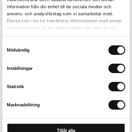
Trygg betalning
information från din enhet till de sociala medier och
annons- och analysföretag som vi samarbetar med.
Ekologiskt utbud
Dessa kan i sin tur kombinera informationen med annan
Valbara fraktmetoder
information som du har tillhandahållit eller som de har
samlat in när du har använt deras tjänster.
Beskrivning
Samtyckesval
Nödvändig
Recensioner
Inställningar
Om tillverkaren
Statistik
Marknadsföring
Tillåt alla