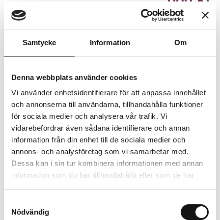
Lägg i varukorgen
Samtycke
Information
Om
Trygg betalning
Ekologiskt utbud
Valbara fraktmetoder
Denna webbplats använder cookies
Vi använder enhetsidentifierare för att anpassa innehållet
och annonserna till användarna, tillhandahålla funktioner
Beskrivning
för sociala medier och analysera vår trafik. Vi
vidarebefordrar även sådana identifierare och annan
Recensioner
information från din enhet till de sociala medier och
annons- och analysföretag som vi samarbetar med.
Om tillverkaren
Dessa kan i sin tur kombinera informationen med annan
information som du har tillhandahållit eller som de har
samlat in när du har använt deras tjänster.
Samtyckesval
Relaterade produkter
Nödvändig