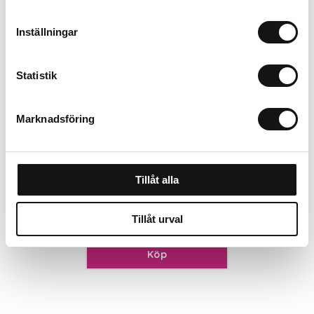
Inställningar
Statistik
Marknadsföring
Aluminiumblad t
asfaltsraka Hörby
Tillåt alla
720mm
Finns i lager
205 kr
Tillåt urval
Köp