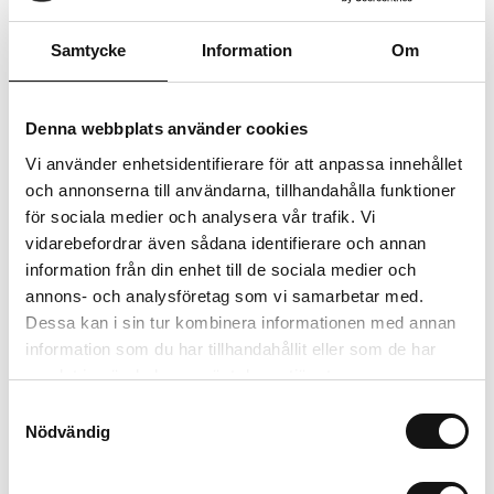
Trygg betalning
Ekologiskt utbud
Samtycke
Information
Om
Valbara fraktmetoder
Denna webbplats använder cookies
Beskrivning
Vi använder enhetsidentifierare för att anpassa innehållet
och annonserna till användarna, tillhandahålla funktioner
Recensioner
för sociala medier och analysera vår trafik. Vi
vidarebefordrar även sådana identifierare och annan
information från din enhet till de sociala medier och
Om tillverkaren
annons- och analysföretag som vi samarbetar med.
Dessa kan i sin tur kombinera informationen med annan
information som du har tillhandahållit eller som de har
Relaterade produkter
samlat in när du har använt deras tjänster.
Samtyckesval
Nödvändig