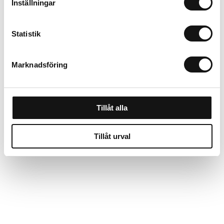
Inställningar
Statistik
Marknadsföring
Felco 4, sekatör
Felco 2, sekatör pro
standard Large
Large
Finns i lager
Finns i lager
Tillåt alla
701 kr
699 kr
Tillåt urval
Köp
Köp