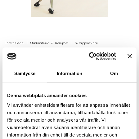
Förstasidan
Städmaterial & Kompost
Skräpplockare
Skräpplockare Blått handtag 102cm
gummi/pistolhandtag
Samtycke
Information
Om
Skräpplockare Tgross med gummi/pistolhandtag.
Artikelnr: BSP004
Denna webbplats använder cookies
Finns i lager (20+ st)
244 kr
Vi använder enhetsidentifierare för att anpassa innehållet
Inkl. moms:
och annonserna till användarna, tillhandahålla funktioner
för sociala medier och analysera vår trafik. Vi
Lägg i varukorgen
vidarebefordrar även sådana identifierare och annan
information från din enhet till de sociala medier och