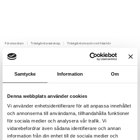
Förstasidan
Trädgårdsredskap
Trädgårdsmaskinstillbehör
Stålborste till Grästrimmer 155mm
20mm hål
Samtycke
Information
Om
Ny optimerad version
Artikelnr: G13271900
Denna webbplats använder cookies
Finns i lager (7 st)
499 kr
Vi använder enhetsidentifierare för att anpassa innehållet
Inkl. moms:
och annonserna till användarna, tillhandahålla funktioner
för sociala medier och analysera vår trafik. Vi
Lägg i varukorgen
vidarebefordrar även sådana identifierare och annan
information från din enhet till de sociala medier och