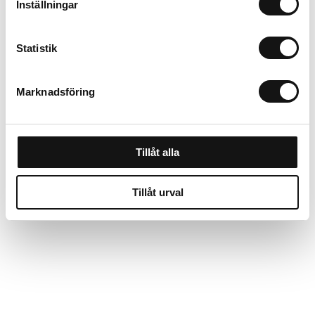
Inställningar
Statistik
Marknadsföring
Reservblad t. LongBoy
Finns i lager
Tillåt alla
655 kr
Tillåt urval
Köp