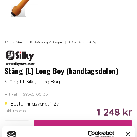
Förstasidan
Beskärning & Stegar
Stång & handsågar
Stång (L) Long Boy (handtagsdelen)
Stång till Silky Long Boy
Artikelnr: SY365-00-33
Beställningsvara, 1-2v
1 248 kr
Inkl. moms:
Lägg i varukorgen