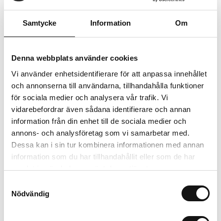
Trygg betalning
Samtycke
Information
Om
Ekologiskt utbud
Valbara fraktmetoder
Denna webbplats använder cookies
Beskrivning
Vi använder enhetsidentifierare för att anpassa innehållet
och annonserna till användarna, tillhandahålla funktioner
Recensioner
för sociala medier och analysera vår trafik. Vi
vidarebefordrar även sådana identifierare och annan
information från din enhet till de sociala medier och
Om tillverkaren
annons- och analysföretag som vi samarbetar med.
Dessa kan i sin tur kombinera informationen med annan
information som du har tillhandahållit eller som de har
Relaterade produkter
samlat in när du har använt deras tjänster.
Samtyckesval
Nödvändig