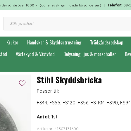
rdervärde över 1000 kr (gäller ej skrymmande försändelser) |
Telefon:
08-
Krukor
Handskar & Skyddsutrustning
Trädgårdsredskap
stöd
Växtskydd & Växtvård
Belysning, ljus & marschaller
Bev
Stihl Skyddsbricka
Passar till:
FS44, FS55, FS120, FS56, FS-KM, FS90, FS94
Antal:
1st
Artikelnr: 41307131600