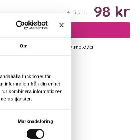
98 kr
Inkl. moms:
Lägg i varukorgen
Om
logiskt utbud
Valbara fraktmetoder
andahålla funktioner för
n information från din enhet
 tur kombinera informationen
deras tjänster.
Marknadsföring