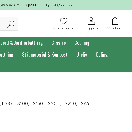
599 996 00
|
Epost:
kundtjanst@horto.se
Mina favoriter
Logga In
Varukorg
Jord & Jordförbättring
Gräsfrö
Gödning
attning
Städmaterial & Kompost
Uteliv
Odling
, FS87, FS100, FS130, FS200, FS250, FSA90