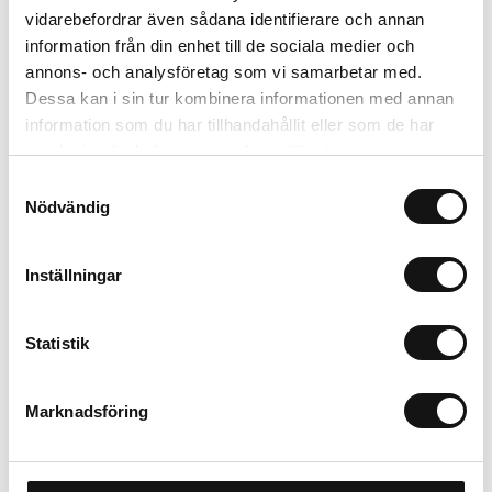
Lägg i varukorgen
vidarebefordrar även sådana identifierare och annan
information från din enhet till de sociala medier och
Trygg betalning
annons- och analysföretag som vi samarbetar med.
Ekologiskt utbud
Dessa kan i sin tur kombinera informationen med annan
Valbara fraktmetoder
information som du har tillhandahållit eller som de har
samlat in när du har använt deras tjänster.
Samtyckesval
Beskrivning
Nödvändig
Recensioner
Inställningar
Om tillverkaren
Statistik
Marknadsföring