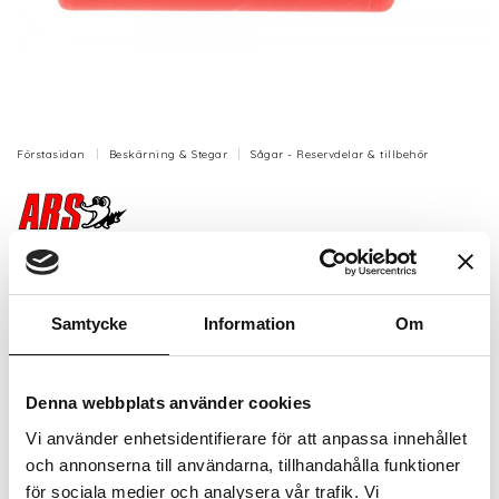
Förstasidan
Beskärning & Stegar
Sågar - Reservdelar & tillbehör
Stopp till stång EXP-4,5
(handtagsstången)
Samtycke
Information
Om
Stopp till stång ARS EXP-4,5 till handtagsstången.
Artikelnr: ARSSP-114
Denna webbplats använder cookies
Beställningsvara, 1-2v
200 kr
Vi använder enhetsidentifierare för att anpassa innehållet
Inkl. moms:
och annonserna till användarna, tillhandahålla funktioner
för sociala medier och analysera vår trafik. Vi