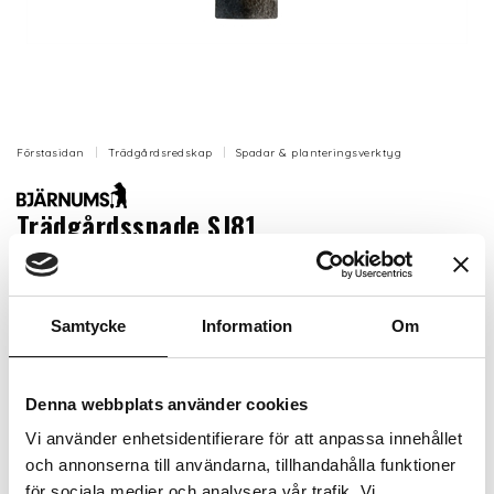
Förstasidan
Trädgårdsredskap
Spadar & planteringsverktyg
Trädgårdsspade SJ81
Linoljat träskaft i ask. Spetsigt blad tillverkat av
härdat stål.
Samtycke
Information
Om
D-trähandtag.
Artikelnr: BJ660003
Denna webbplats använder cookies
Beställningsvara, 1-2v
Vi använder enhetsidentifierare för att anpassa innehållet
619 kr
Inkl. moms:
och annonserna till användarna, tillhandahålla funktioner
för sociala medier och analysera vår trafik. Vi