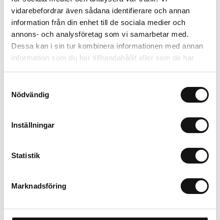
Lägg i varukorgen
vidarebefordrar även sådana identifierare och annan
information från din enhet till de sociala medier och
Trygg betalning
annons- och analysföretag som vi samarbetar med.
Ekologiskt utbud
Dessa kan i sin tur kombinera informationen med annan
Valbara fraktmetoder
information som du har tillhandahållit eller som de har
samlat in när du har använt deras tjänster.
Samtyckesval
Beskrivning
Nödvändig
Recensioner
Inställningar
Om tillverkaren
Statistik
Marknadsföring