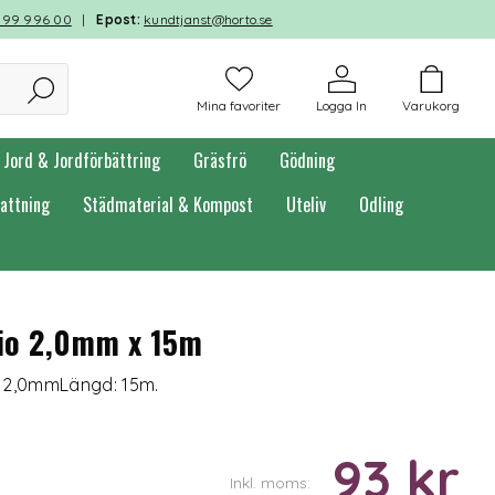
599 996 00
|
Epost:
kundtjanst@horto.se
Mina favoriter
Logga In
Varukorg
Jord & Jordförbättring
Gräsfrö
Gödning
attning
Städmaterial & Kompost
Uteliv
Odling
cio 2,0mm x 15m
d: 2,0mmLängd: 15m.
93 kr
Inkl. moms: