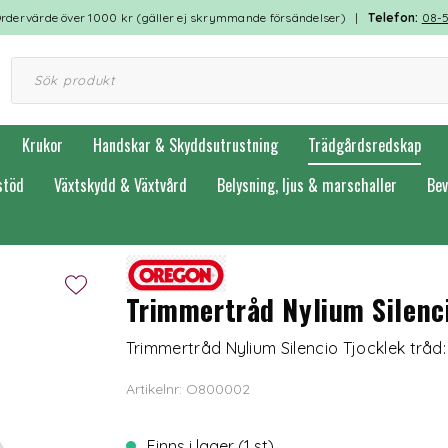
rdervärde över 1000 kr (gäller ej skrymmande försändelser) |
Telefon:
08-
Krukor
Handskar & Skyddsutrustning
Trädgårdsredskap
stöd
Växtskydd & Växtvård
Belysning, ljus & marschaller
Bev
Trimmertråd Nylium Silen
Trimmertråd Nylium Silencio Tjocklek trå
Artikelnr: O800002
Finns i lager (1 st)