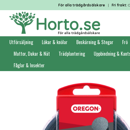
För alla trädgårdsälskare
|
Fri frakt:
O
Utförsäljning
Lökar & knölar
Beskärning & Stegar
Frö
Mattor, Dukar & Nät
Trädplantering
Uppbindning & Kant
Fåglar & Insekter
Förstasidan
Trädgårdsredskap
Trädgårdsmaskinstillbehör