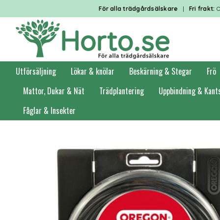
För alla trädgårdsälskare
|
Fri frakt:
O
Utförsäljning
Lökar & knölar
Beskärning & Stegar
Frö
Mattor, Dukar & Nät
Trädplantering
Uppbindning & Kant
Fåglar & Insekter
Förstasidan
Trädgårdsredskap
Trädgårdsmaskinstillbehör