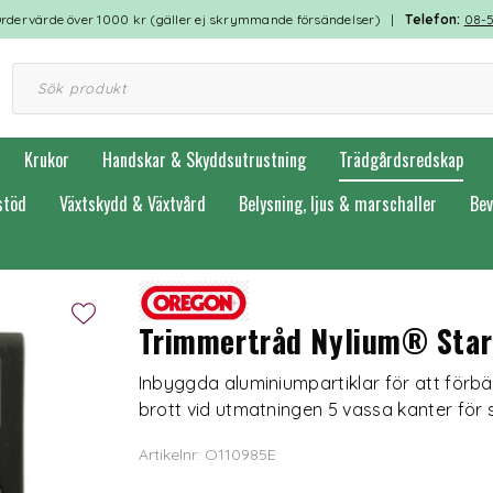
rdervärde över 1000 kr (gäller ej skrymmande försändelser) |
Telefon:
08-
Krukor
Handskar & Skyddsutrustning
Trädgårdsredskap
stöd
Växtskydd & Växtvård
Belysning, ljus & marschaller
Bev
Trimmertråd Nylium® Star
Inbyggda aluminiumpartiklar för att för
brott vid utmatningen 5 vassa kanter för s
Artikelnr: O110985E