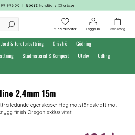
599 996 00
|
Epost:
kundtjanst@horto.se
Mina favoriter
Logga In
Varukorg
Jord & Jordförbättring
Gräsfrö
Gödning
attning
Städmaterial & Kompost
Uteliv
Odling
line 2,4mm 15m
bättra ledande egenskaper Hög motståndskraft mot
nygg finish Oregon exklusivitet .