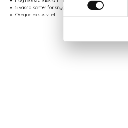
Hög motståndskraft mot brott vid utmatningen
5 vassa kanter för snygg finish
Oregon exklusivitet