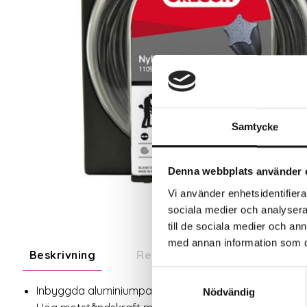
Samtycke
Denna webbplats använder 
Vi använder enhetsidentifierar
sociala medier och analysera 
till de sociala medier och a
med annan information som du 
Beskrivning
Recensioner
Om tillve
Samtyckesval
Inbyggda aluminiumpartiklar för att förbättra ledan
Nödvändig