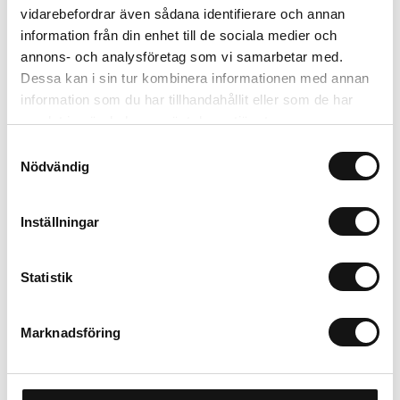
Lägg i varukorgen
vidarebefordrar även sådana identifierare och annan
information från din enhet till de sociala medier och
Trygg betalning
annons- och analysföretag som vi samarbetar med.
Ekologiskt utbud
Dessa kan i sin tur kombinera informationen med annan
Valbara fraktmetoder
information som du har tillhandahållit eller som de har
samlat in när du har använt deras tjänster.
Samtyckesval
Beskrivning
Nödvändig
Recensioner
Inställningar
Om tillverkaren
Statistik
Marknadsföring