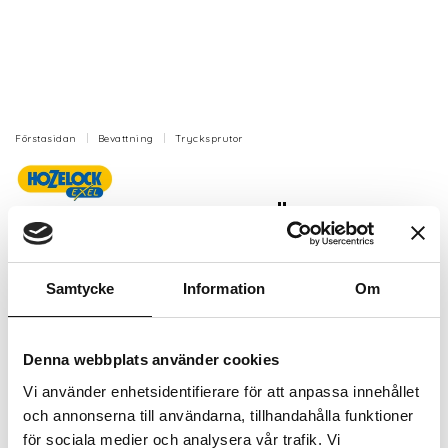
Förstasidan
Bevattning
Trycksprutor
Tryckspruta Pure 5 L för Ättika
Tryckspruta med en behållare på sju liter och
kapacitet för fem liter vätska för att uppnå optimalt
Samtycke
Information
Om
arbetstryck.
Artikelnr: HZ4550
Denna webbplats använder cookies
Finns i lager (3 st)
686 kr
Vi använder enhetsidentifierare för att anpassa innehållet
Inkl. moms:
och annonserna till användarna, tillhandahålla funktioner
för sociala medier och analysera vår trafik. Vi