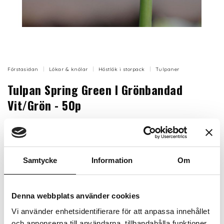
Förstasidan
Lökar & knölar
Höstlök i storpack
Tulpaner
Tulpan Spring Green I Grönbandad
Vit/Grön - 50p
Sorten är AGM-belönad, Award of Garden Merit,
som är en engelsk kvalitetsstämpel. Extra fin
utmärkelse som utfärdas av anrika brittiska Royal
Horticultural Society, RHS. Den ges till särskilt
Samtycke
Information
Om
odlingsvärda och friska sorter.
Mycket hållbar vacker grönbandad tulpan, blommar
Denna webbplats använder cookies
länge på stadiga stjälkar.
Vi använder enhetsidentifierare för att anpassa innehållet
och annonserna till användarna, tillhandahålla funktioner