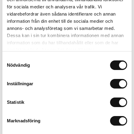
Artikelnr: LL35005
för sociala medier och analysera vår trafik. Vi
Beställningsvara, 1-2v
vidarebefordrar även sådana identifierare och annan
359 kr
Inkl. moms:
information från din enhet till de sociala medier och
annons- och analysföretag som vi samarbetar med.
Lägg i varukorgen
Dessa kan i sin tur kombinera informationen med annan
information som du har tillhandahållit eller som de har
samlat in när du har använt deras tjänster.
Trygg betalning
Ekologiskt utbud
Samtyckesval
Nödvändig
Valbara fraktmetoder
Inställningar
Beskrivning
Statistik
Recensioner
Marknadsföring