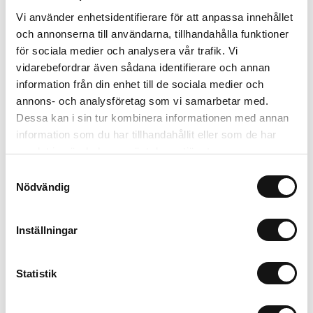
för 1/4“ bits på en fästkedja Extra bithållare för 1/4"-
Vi använder enhetsidentifierare för att anpassa innehållet
bits i en arm Kort utförande, armlängd total: 44 mm
och annonserna till användarna, tillhandahålla funktioner
Vikt: 65 g 10 profiler.
för sociala medier och analysera vår trafik. Vi
vidarebefordrar även sådana identifierare och annan
Artikelnr: KN1102
information från din enhet till de sociala medier och
Finns i lager (6 st)
annons- och analysföretag som vi samarbetar med.
350 kr
Inkl. moms:
Dessa kan i sin tur kombinera informationen med annan
information som du har tillhandahållit eller som de har
samlat in när du har använt deras tjänster.
Lägg i varukorgen
Samtyckesval
Nödvändig
Trygg betalning
Ekologiskt utbud
Valbara fraktmetoder
Inställningar
Beskrivning
Statistik
Recensioner