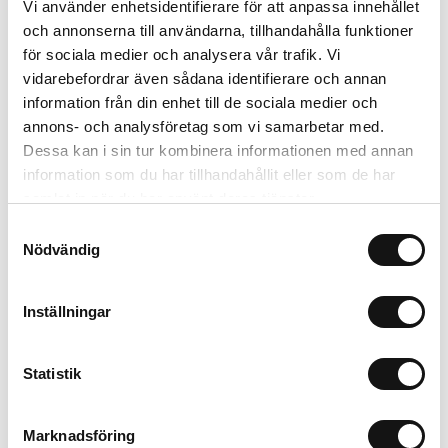
Vi använder enhetsidentifierare för att anpassa innehållet
Bli notifierad
och annonserna till användarna, tillhandahålla funktioner
för sociala medier och analysera vår trafik. Vi
vidarebefordrar även sådana identifierare och annan
information från din enhet till de sociala medier och
annons- och analysföretag som vi samarbetar med.
Bevaka
Dessa kan i sin tur kombinera informationen med annan
information som du har tillhandahållit eller som de har
Trygg betalning
samlat in när du har använt deras tjänster.
Ekologiskt utbud
Samtyckesval
Valbara fraktmetoder
Nödvändig
Beskrivning
Inställningar
Recensioner
Statistik
Om tillverkaren
Marknadsföring