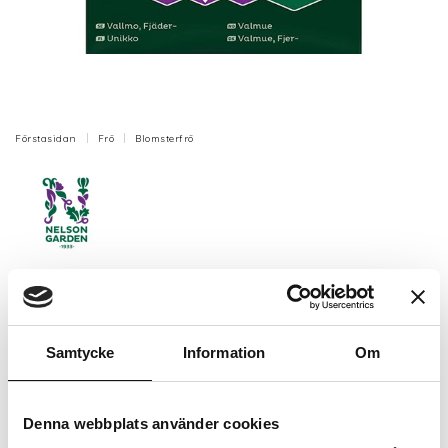
Förstasidan
Frö
Blomsterfrö
Vallmo, Fjäder-, Lilac Pompom, v24
Fjädervallmo med fyllda blommor i ljust lila. Passar
fint i rabatter. Räcker till ca 40-50 plantor.
Samtycke
Information
Om
Artikelnr: N95793
Slut för säsongen
Denna webbplats använder cookies
45 kr
Inkl. moms: