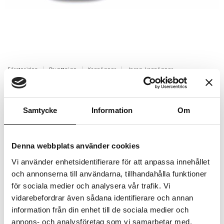
Förstasidan
Bevattning
Kopplingar
Jason-kopplingar
Vinkelkoppling Jason 20 mm
Vinkelkoppling Jason 20 mm.
Samtycke
Information
Om
Artikelnr: AD0706520
Finns i lager (20+ st)
Denna webbplats använder cookies
44 kr
Inkl. moms:
Vi använder enhetsidentifierare för att anpassa innehållet
och annonserna till användarna, tillhandahålla funktioner
Lägg i varukorgen
för sociala medier och analysera vår trafik. Vi
vidarebefordrar även sådana identifierare och annan
Trygg betalning
information från din enhet till de sociala medier och
annons- och analysföretag som vi samarbetar med.
Ekologiskt utbud