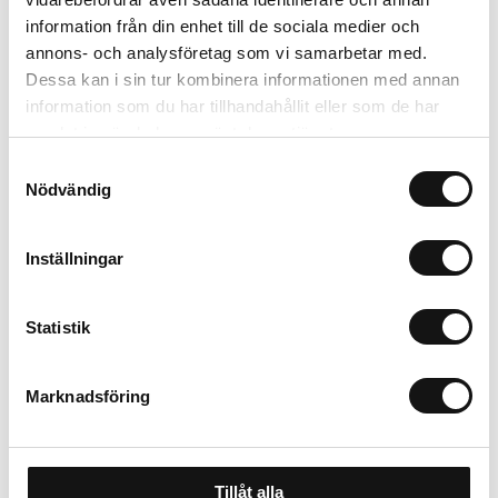
information från din enhet till de sociala medier och
Trygg betalning
annons- och analysföretag som vi samarbetar med.
Ekologiskt utbud
Dessa kan i sin tur kombinera informationen med annan
Valbara fraktmetoder
information som du har tillhandahållit eller som de har
samlat in när du har använt deras tjänster.
Beskrivning
Samtyckesval
Nödvändig
Recensioner
Inställningar
Om tillverkaren
Statistik
Marknadsföring
Tillåt alla