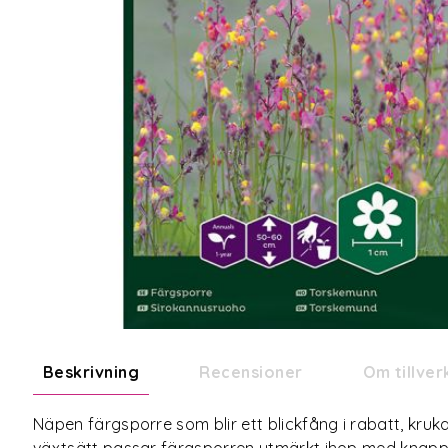
Beskrivning
Recensioner
Om tillve
Näpen färgsporre som blir ett blickfång i rabatt, kru
växtsätt passar färgsporren utmärkt ihop med knappf