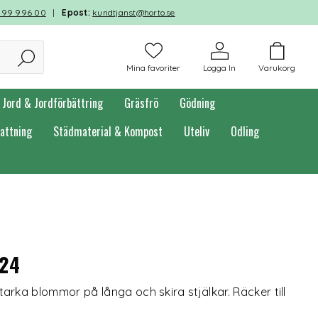
599 996 00
|
Epost:
kundtjanst@horto.se
Mina favoriter
Logga In
Varukorg
Jord & Jordförbättring
Gräsfrö
Gödning
attning
Städmaterial & Kompost
Uteliv
Odling
v24
ka blommor på långa och skira stjälkar. Räcker till