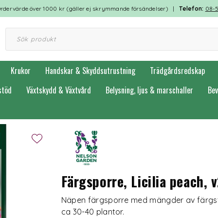
rdervärde över 1000 kr (gäller ej skrymmande försändelser) |
Telefon:
08-
Krukor
Handskar & Skyddsutrustning
Trädgårdsredskap
stöd
Växtskydd & Växtvård
Belysning, ljus & marschaller
Bev
Färgsporre, Licilia peach, 
Näpen färgsporre med mängder av färgstar
ca 30-40 plantor.