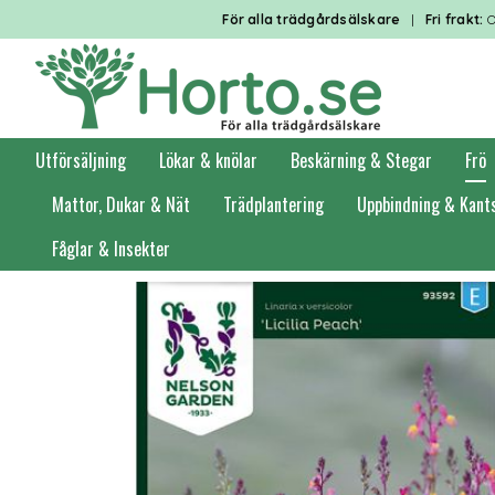
För alla trädgårdsälskare
|
Fri frakt:
O
Utförsäljning
Lökar & knölar
Beskärning & Stegar
Frö
Mattor, Dukar & Nät
Trädplantering
Uppbindning & Kant
Fåglar & Insekter
Förstasidan
Frö
Blomsterfrö