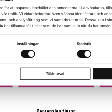
e för att anpassa innehållet och annonserna till användarna, tillh
vår trafik. Vi vidarebefordrar även sådana identifierare och anna
nnons- och analysföretag som vi samarbetar med. Dessa kan i sin
har tillhandahållit eller som de har samlat in när du har använt 
Inställningar
Statistik
Rölunda Såjord EKO 8L
Chry
Finns i lager
F
35 kr
73
Tillåt urval
Köp
Personalen tipsar