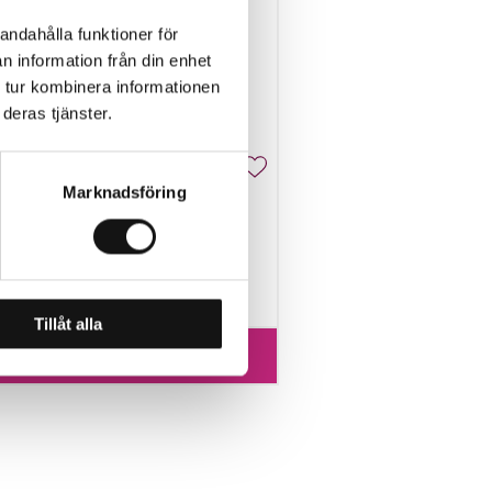
andahålla funktioner för
n information från din enhet
 tur kombinera informationen
deras tjänster.
Marknadsföring
san 1KG Substral Think Eco
inns i lager
 kr
Tillåt alla
Köp