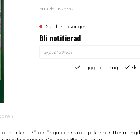
Artikelnr: N93592
Slut för säsongen
Bli notifierad
Trygg betalning
Eko
rkaren
ka och bukett. På de långa och skira stjälkarna sitter män
ormade blommor. Vattnas rikligt vid torka.