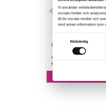
Vi använder enhetsidentifierar
sociala medier och analysera 
till de sociala medier och a
med annan information som du 
Samtyckesval
Nödvändig
Vermiculite 3L
Finns i lager
93 kr
Köp