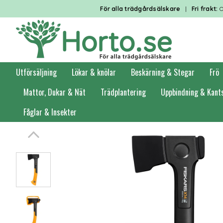
För alla trädgårdsälskare
|
Fri frakt:
O
Utförsäljning
Lökar & knölar
Beskärning & Stegar
Frö
Mattor, Dukar & Nät
Trädplantering
Uppbindning & Kant
Fåglar & Insekter
Förstasidan
Trädgårdsredskap
Yxor och liar