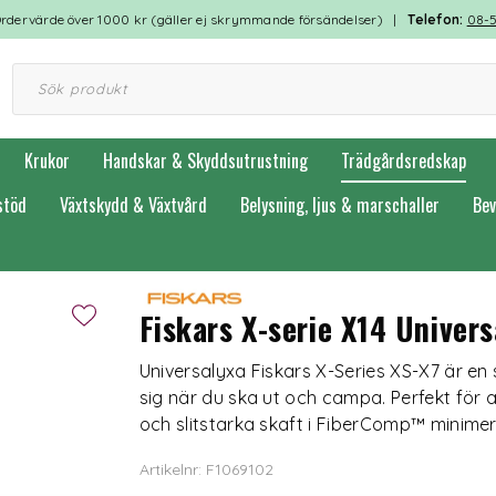
rdervärde över 1000 kr (gäller ej skrymmande försändelser) |
Telefon:
08-
Krukor
Handskar & Skyddsutrustning
Trädgårdsredskap
stöd
Växtskydd & Växtvård
Belysning, ljus & marschaller
Bev
Fiskars X-serie X14 Univer
Universalyxa Fiskars X-Series XS-X7 är en 
sig när du ska ut och campa. Perfekt för 
och slitstarka skaft i FiberComp™ minimer
Artikelnr: F1069102