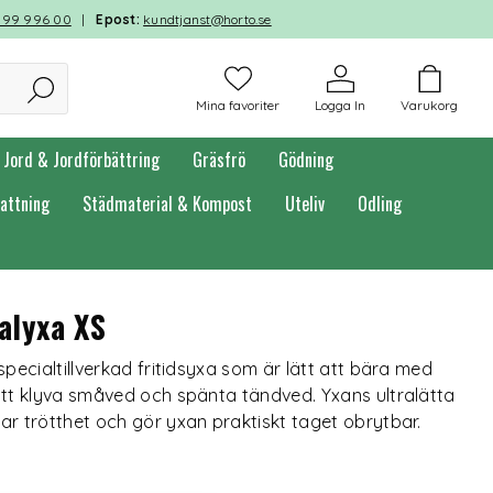
599 996 00
|
Epost:
kundtjanst@horto.se
Mina favoriter
Logga In
Varukorg
Jord & Jordförbättring
Gräsfrö
Gödning
attning
Städmaterial & Kompost
Uteliv
Odling
salyxa XS
specialtillverkad fritidsyxa som är lätt att bära med
att klyva småved och spänta tändved. Yxans ultralätta
ar trötthet och gör yxan praktiskt taget obrytbar.