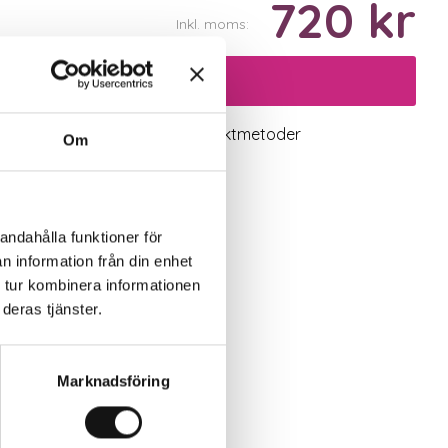
720 kr
Inkl. moms:
Lägg i varukorgen
logiskt utbud
Valbara fraktmetoder
Om
andahålla funktioner för
n information från din enhet
 tur kombinera informationen
deras tjänster.
Marknadsföring