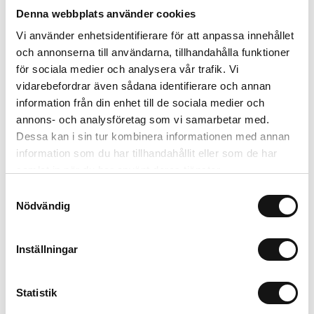
Om tillverkaren
Denna webbplats använder cookies
Vi använder enhetsidentifierare för att anpassa innehållet
och annonserna till användarna, tillhandahålla funktioner
för sociala medier och analysera vår trafik. Vi
Relaterade produkter
vidarebefordrar även sådana identifierare och annan
information från din enhet till de sociala medier och
annons- och analysföretag som vi samarbetar med.
Dessa kan i sin tur kombinera informationen med annan
information som du har tillhandahållit eller som de har
samlat in när du har använt deras tjänster.
Samtyckesval
Nödvändig
Inställningar
Ferramol Snigel Effekt
Algomin Flytande
1kg, (reg 4414)
Näring 1L KRAV
Statistik
Finns i lager
Finns i lager