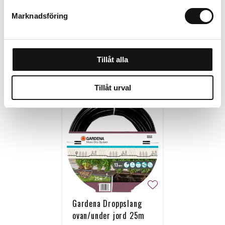
308 kr
99 kr
Marknadsföring
Köp
Köp
Tillåt alla
Personalen tipsar
Tillåt urval
Gardena Droppslang
ovan/under jord 25m