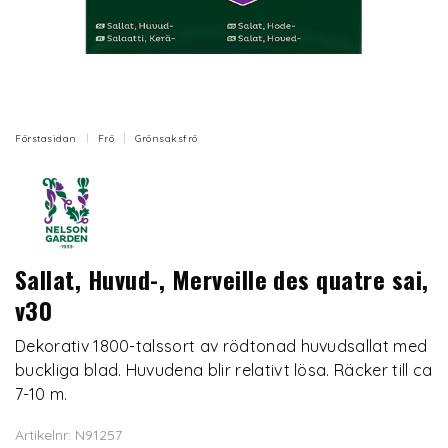
Förstasidan
Frö
Grönsaksfrö
Sallat, Huvud-, Merveille des quatre sai,
v30
Dekorativ 1800-talssort av rödtonad huvudsallat med
buckliga blad. Huvudena blir relativt lösa. Räcker till ca
7-10 m.
Artikelnr: N91257