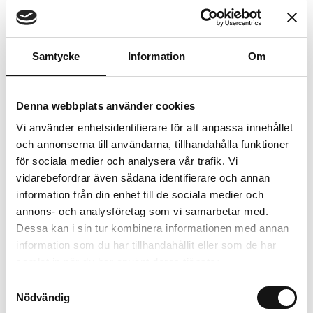
punkteringsfritt hjul som är både brett och slitstarkt.
Skottkärran har ett robust rörunderrede som ger
extra stabilitet, och både korgen och underredet är
Samtycke
Information
Om
pulverlackerade för att stå emot alla typer av väder
och bibehålla sin kvalitet över tiden. Skalmarna är
tillverkade av trä, vilket ger en behaglig och varm
Denna webbplats använder cookies
känsla vid hanteringen. Classic är smidig och kraftfull
Vi använder enhetsidentifierare för att anpassa innehållet
som enkelt klarar av tunga laster och är redo att
och annonserna till användarna, tillhandahålla funktioner
möta år av intensiv användning.
för sociala medier och analysera vår trafik. Vi
vidarebefordrar även sådana identifierare och annan
Klassisk Ekebykärra
information från din enhet till de sociala medier och
Omonterad med punkteringsfritt hjul
annons- och analysföretag som vi samarbetar med.
Lätt rörunderrede
Dessa kan i sin tur kombinera informationen med annan
Tilllverkad i Sverige
information som du har tillhandahållit eller som de har
Artikelnr: HB1500
samlat in när du har använt deras tjänster.
Finns i lager (13 st)
Samtyckesval
1 369 kr
Inkl. moms:
Nödvändig