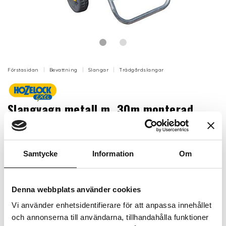
Förstasidan
Bevattning
Slangar
Trädgårdslangar
Slangvagn metall m. 30m monterad
slang 12,5mm+ kopplingar
Färdigmonterad, rostfri och tålig metallvagn i
Samtycke
Information
Om
förzinkat stål, med 30 m 12,5 mm slang av
premiumkvalitet.
Artikelnr: HZ2436
Denna webbplats använder cookies
Finns i lager (11 st)
Vi använder enhetsidentifierare för att anpassa innehållet
1 859 kr
Inkl. moms:
och annonserna till användarna, tillhandahålla funktioner