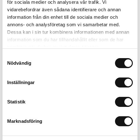
för sociala medier och analysera vår trafik. Vi
vidarebefordrar även sådana identifierare och annan
Lägg i varukorgen
information från din enhet till de sociala medier och
annons- och analysföretag som vi samarbetar med.
Trygg betalning
Dessa kan i sin tur kombinera informationen med annan
Ekologiskt utbud
information som du har tillhandahållit eller som de har
Valbara fraktmetoder
samlat in när du har använt deras tjänster.
Samtyckesval
Nödvändig
Beskrivning
Recensioner
Inställningar
Om tillverkaren
Statistik
Marknadsföring