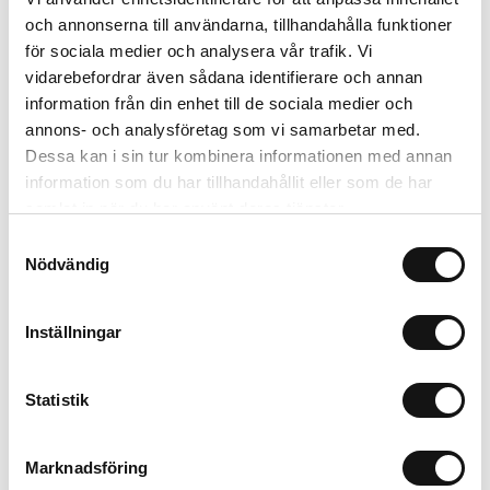
eternell. Lockar pollinatörer
och annonserna till användarna, tillhandahålla funktioner
för sociala medier och analysera vår trafik. Vi
Artikelnr: SVS84015
vidarebefordrar även sådana identifierare och annan
Beställningsvara, 1-2v
information från din enhet till de sociala medier och
32 kr
Inkl. moms:
annons- och analysföretag som vi samarbetar med.
Dessa kan i sin tur kombinera informationen med annan
Lägg i varukorgen
information som du har tillhandahållit eller som de har
samlat in när du har använt deras tjänster.
Trygg betalning
Samtyckesval
Nödvändig
Ekologiskt utbud
Valbara fraktmetoder
Inställningar
Beskrivning
Statistik
Recensioner
Marknadsföring