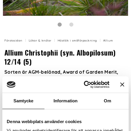
Förstasidan
Lökar & knölar
Höstlök i småförpackning
Allium
Allium Christophii (syn. Albopilosum)
12/14 (5)
Sorten är AGM-belönad, Award of Garden Merit,
som är en engelsk kvalitetsstämpel. Extra fin
utmärkelse som utfärdas av anrika brittiska Royal
Horticultural Society, RHS. Den ges till särskilt
odlingsvärda och friska sorter.
Samtycke
Information
Om
Stäpplöken blommar med vackra stjärnformade
blommorna som kan bli ända upp till ett par
Denna webbplats använder cookies
decimeter i diameter. Utmärkt till både snitt och som
Vi använder enhetsidentifierare för att anpassa innehållet