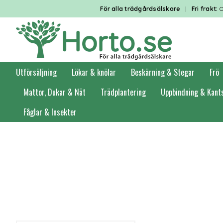
För alla trädgårdsälskare
|
Fri frakt:
O
Utförsäljning
Lökar & knölar
Beskärning & Stegar
Frö
Mattor, Dukar & Nät
Trädplantering
Uppbindning & Kant
Fåglar & Insekter
Förstasidan
Uteliv
Grillar