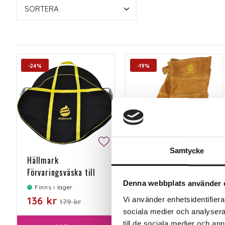
SORTERA
-24%
-19%
Samtycke
Hällmark
Hällmark
Förvaringsväska till
Grillhandskar Läder
stekhäll 58cm
Denna webbplats använder 
Finns i lager
Finns i lager
136 kr
161 kr
Vi använder enhetsidentifierar
179 kr
199 kr
sociala medier och analysera 
till de sociala medier och a