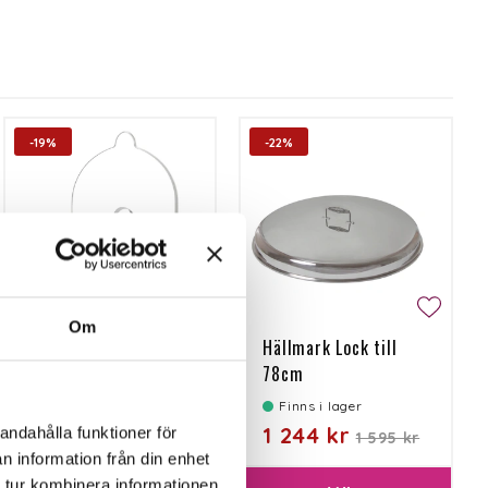
-19%
-22%
Om
Hällmark Kaffepanna
Hällmark Lock till
1,5 liter
78cm
Finns i lager
Finns i lager
161 kr
1 244 kr
andahålla funktioner för
199 kr
1 595 kr
n information från din enhet
 tur kombinera informationen