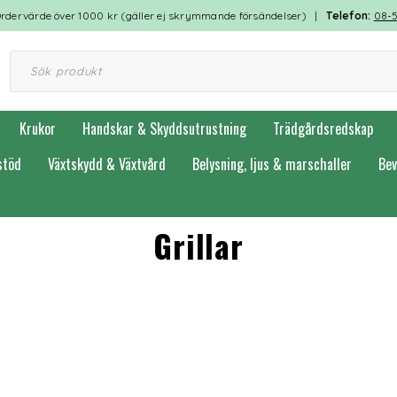
rdervärde över 1000 kr (gäller ej skrymmande försändelser) |
Telefon:
08-
Krukor
Handskar & Skyddsutrustning
Trädgårdsredskap
stöd
Växtskydd & Växtvård
Belysning, ljus & marschaller
Bev
Grillar