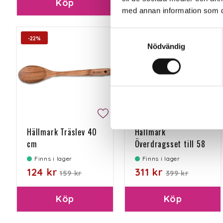
Köp
Köp
med annan information som du 
Samtyckesval
-22%
-22%
Nödvändig
Hällmark Träslev 40
Hällmark
cm
Överdragsset till 58
cm
Finns i lager
Finns i lager
124 kr
311 kr
159 kr
399 kr
Köp
Köp