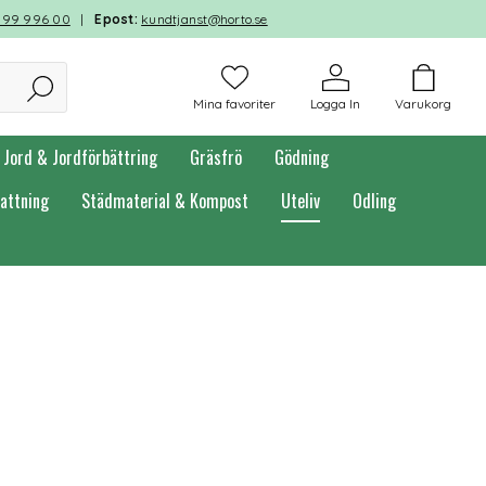
599 996 00
|
Epost:
kundtjanst@horto.se
Mina favoriter
Logga In
Varukorg
Jord & Jordförbättring
Gräsfrö
Gödning
attning
Städmaterial & Kompost
Uteliv
Odling