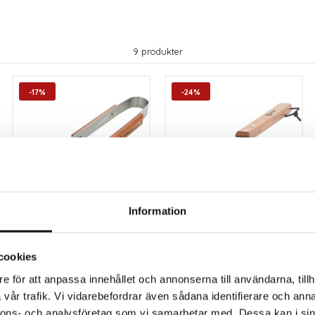
9 produkter
-17%
-24%
Information
Hällmark Grilltång
Hällmark
Hamburgerspatel 47
cm
cookies
Finns i lager
Finns i lager
124 kr
136 kr
e för att anpassa innehållet och annonserna till användarna, tillh
149 kr
179 kr
vår trafik. Vi vidarebefordrar även sådana identifierare och anna
nnons- och analysföretag som vi samarbetar med. Dessa kan i sin