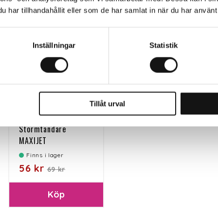
Köp
Köp
har tillhandahållit eller som de har samlat in när du har använt 
-18%
Inställningar
Statistik
Tillåt urval
Stormtändare
MAXIJET
påfyllningsbar
Finns i lager
56 kr
69 kr
Köp