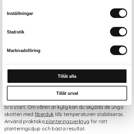
Visa fler
Inställningar
Dahliaknölar – för en färgstark och
Statistik
blommande trädgård
Marknadsföring
Med dahliaknölar kan du enkelt skapa rabatter och
krukplanteringar fyllda med färg och liv. Dahlior
blommar rikligt från juli till frost och finns i en mängd
färger och former som passar både moderna och
Tillåt alla
klassiska trädgårdar.
Plantera knölarna i näringsrik
planteringsjord
och
Tillåt urval
tillsätt
benmjöl
vid plantering för att ge rötterna en
bra start. Om våren är kylig kan du skydda de unga
skotten med
fiberduk
tills temperaturen stabiliseras.
Använd praktiska
planteringsverktyg
för rätt
planteringsdjup och bästa resultat.