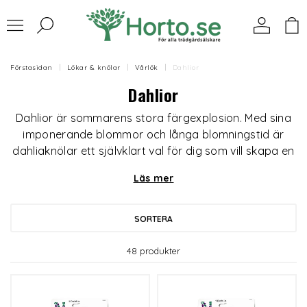
Förstasidan
Lökar & knölar
Vårlök
Dahlior
Dahlior
Dahlior är sommarens stora färgexplosion. Med sina
imponerande blommor och långa blomningstid är
dahliaknölar ett självklart val för dig som vill skapa en
levande och blomstrande trädgård från högsommar
Läs mer
till första frosten.
SORTERA
48 produkter