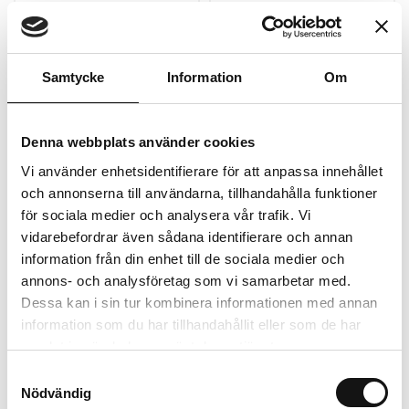
Köp
Köp
Samtycke
Information
Om
Denna webbplats använder cookies
Vi använder enhetsidentifierare för att anpassa innehållet
och annonserna till användarna, tillhandahålla funktioner
för sociala medier och analysera vår trafik. Vi
vidarebefordrar även sådana identifierare och annan
Dahlia Hög dek. Cafe
Dahlia Hög dek. Cafe
information från din enhet till de sociala medier och
au Lait Twist
au Lait, gräddrosa 1st
annons- och analysföretag som vi samarbetar med.
Dessa kan i sin tur kombinera informationen med annan
Finns i lager
Finns i lager
information som du har tillhandahållit eller som de har
89 kr
89 kr
samlat in när du har använt deras tjänster.
Samtyckesval
Köp
Köp
Nödvändig