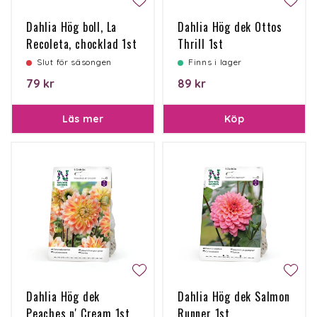
Dahlia Hög boll, La
Dahlia Hög dek Ottos
Recoleta, chocklad 1st
Thrill 1st
Slut för säsongen
Finns i lager
79 kr
89 kr
Läs mer
Köp
Dahlia Hög dek
Dahlia Hög dek Salmon
Peaches n' Cream 1st
Runner 1st