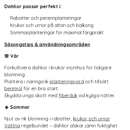
Dahlior passar perfekt i:
Rabatter och perennplanteringar
Krukor och urnor på altan och balkong
Sommarplanteringar för maximal färgprakt
Säsongstips & användningsområden
🌸 Vår
Förkultivera dahlior i krukor inomhus för tidigare
blomning.
Plantera i näringsrik
planteringsjord
och tillsätt
benmjöl
för en bra start.
Skydda unga skott med
fiberduk
vid kyliga nätter.
☀️ Sommar
Njut av rik blomning i rabatter,
krukor och urnor
Vattna
regelbundet – dahlior älskar jämn fuktighet.