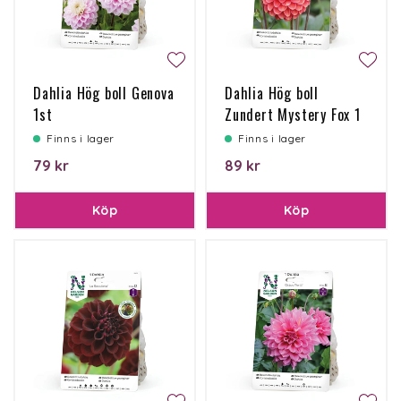
Dahlia Hög boll Genova
Dahlia Hög boll
1st
Zundert Mystery Fox 1
st
Finns i lager
Finns i lager
79 kr
89 kr
Köp
Köp