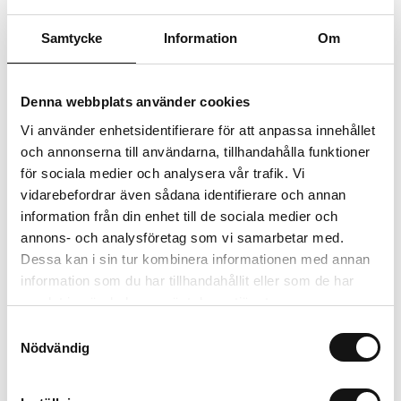
Lägg i varukorgen
Samtycke
Information
Om
Trygg betalning
Ekologiskt utbud
Denna webbplats använder cookies
Valbara fraktmetoder
Vi använder enhetsidentifierare för att anpassa innehållet
och annonserna till användarna, tillhandahålla funktioner
Beskrivning
för sociala medier och analysera vår trafik. Vi
vidarebefordrar även sådana identifierare och annan
Recensioner
information från din enhet till de sociala medier och
annons- och analysföretag som vi samarbetar med.
Dessa kan i sin tur kombinera informationen med annan
information som du har tillhandahållit eller som de har
Relaterade produkter
samlat in när du har använt deras tjänster.
Samtyckesval
Nödvändig