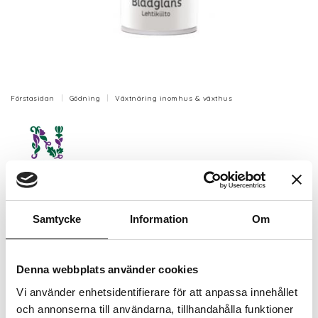
Förstasidan
Gödning
Växtnäring inomhus & växthus
Bladglans 250 ml
Samtycke
Information
Om
Bladglans gör bladen naturligt blanka och vackra, och
ger samtidigt skydd mot smuts och damm.
Artikelnr: N6940
Denna webbplats använder cookies
Finns i lager (18 st)
Vi använder enhetsidentifierare för att anpassa innehållet
79 kr
Inkl. moms:
och annonserna till användarna, tillhandahålla funktioner