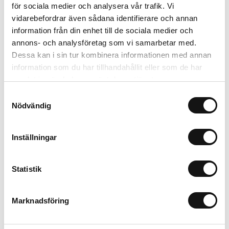
för sociala medier och analysera vår trafik. Vi
vidarebefordrar även sådana identifierare och annan
Lägg i varukorgen
information från din enhet till de sociala medier och
annons- och analysföretag som vi samarbetar med.
Trygg betalning
Dessa kan i sin tur kombinera informationen med annan
Ekologiskt utbud
information som du har tillhandahållit eller som de har
Valbara fraktmetoder
samlat in när du har använt deras tjänster.
Samtyckesval
Nödvändig
Beskrivning
Recensioner
Inställningar
Om tillverkaren
Statistik
Marknadsföring