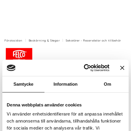
Förstasidan
Beskärning & Stegar
Sekatörer - Reservdelar och tillbehör
Bult o mutter Felco 7,8,9,10,13 (Felco
7/90)
Samtycke
Information
Om
Bult o mutter som passar till Felco 7,8,9,10,13.
Artikelnr: 820124
Denna webbplats använder cookies
Finns i lager (4 st)
186 kr
Vi använder enhetsidentifierare för att anpassa innehållet
Inkl. moms:
och annonserna till användarna, tillhandahålla funktioner
för sociala medier och analysera vår trafik. Vi