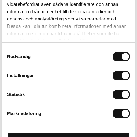
Lägg i varukorgen
vidarebefordrar även sådana identifierare och annan
information från din enhet till de sociala medier och
Trygg betalning
annons- och analysföretag som vi samarbetar med.
Ekologiskt utbud
Dessa kan i sin tur kombinera informationen med annan
Valbara fraktmetoder
information som du har tillhandahållit eller som de har
samlat in när du har använt deras tjänster.
Samtyckesval
Beskrivning
Nödvändig
Recensioner
Inställningar
Om tillverkaren
Statistik
Marknadsföring