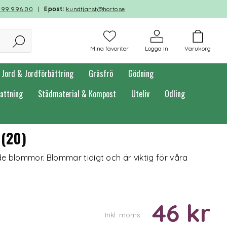
599 996 00
|
Epost:
kundtjanst@horto.se
Mina favoriter
Logga In
Varukorg
Jord & Jordförbättring
Gräsfrö
Gödning
attning
Städmaterial & Kompost
Uteliv
Odling
 (20)
 blommor. Blommar tidigt och är viktig för våra
46 kr
Inkl. moms: