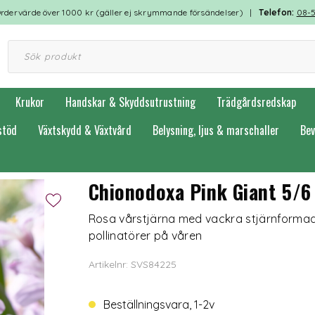
rdervärde över 1000 kr (gäller ej skrymmande försändelser) |
Telefon:
08-
Krukor
Handskar & Skyddsutrustning
Trädgårdsredskap
stöd
Växtskydd & Växtvård
Belysning, ljus & marschaller
Bev
Blåstjärnor
Chionodoxa Pink Giant 5/6
Rosa vårstjärna med vackra stjärnformade
pollinatörer på våren
Artikelnr: SVS84225
Beställningsvara, 1-2v