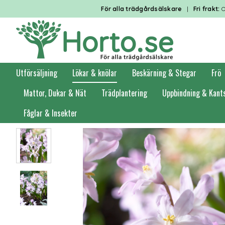
För alla trädgårdsälskare
|
Fri frakt:
O
Utförsäljning
Lökar & knölar
Beskärning & Stegar
Frö
Mattor, Dukar & Nät
Trädplantering
Uppbindning & Kant
Fåglar & Insekter
Förstasidan
Lökar & knölar
Höstlök i småförpackning
Vårstjärnor & 