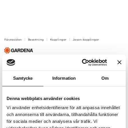
Förstasidan
Bevattning
Kopplingar
Jason-kopplingar
Gardena L-Skarv, 25 mm x 3/4
utv.gänga
Beställningsvara
Samtycke
Information
Om
Artikelnr: GA2781-20
Beställningsvara, 1-2v
Denna webbplats använder cookies
73 kr
Inkl. moms:
Vi använder enhetsidentifierare för att anpassa innehållet
och annonserna till användarna, tillhandahålla funktioner
Lägg i varukorgen
för sociala medier och analysera vår trafik. Vi