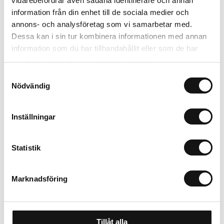
vidarebefordrar även sådana identifierare och annan
information från din enhet till de sociala medier och
Trygg betalning
annons- och analysföretag som vi samarbetar med.
Ekologiskt utbud
Dessa kan i sin tur kombinera informationen med annan
Valbara fraktmetoder
information som du har tillhandahållit eller som de har
samlat in när du har använt deras tjänster.
Beskrivning
Samtyckesval
Nödvändig
Recensioner
Inställningar
Om tillverkaren
Statistik
Marknadsföring
Tillåt alla