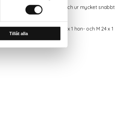
l Gardena System kopplas in och ur mycket snabbt
passar för kranar med M 22 x 1 hon- och M 24 x 1
Tillåt alla