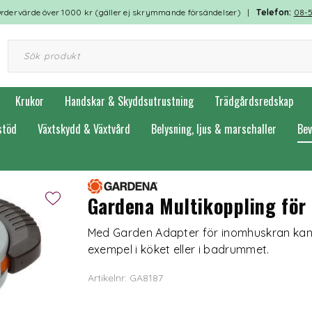
rdervärde över 1000 kr (gäller ej skrymmande försändelser) |
Telefon:
08-
Krukor
Handskar & Skyddsutrustning
Trädgårdsredskap
stöd
Växtskydd & Växtvård
Belysning, ljus & marschaller
Bev
Gardena Multikoppling för
Med Garden Adapter för inomhuskran kan d
exempel i köket eller i badrummet.
Artikelnr: GA8187