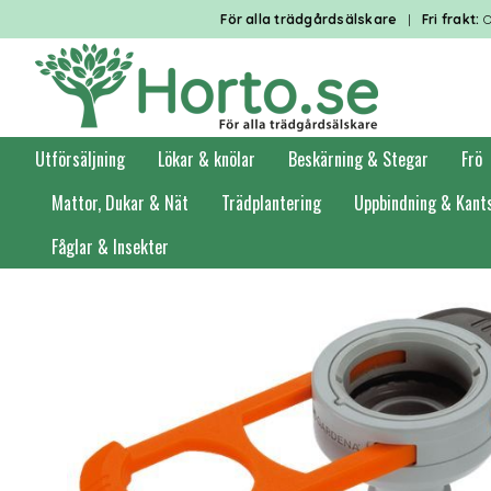
För alla trädgårdsälskare
|
Fri frakt:
O
Utförsäljning
Lökar & knölar
Beskärning & Stegar
Frö
Mattor, Dukar & Nät
Trädplantering
Uppbindning & Kant
Fåglar & Insekter
Förstasidan
Bevattning
Krankopplingar & ventiler