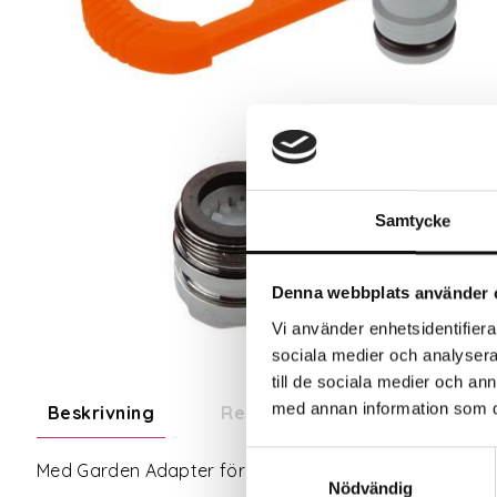
Samtycke
Denna webbplats använder 
Vi använder enhetsidentifierar
sociala medier och analysera 
till de sociala medier och a
med annan information som du 
Beskrivning
Recensioner
Om tillve
Samtyckesval
Med Garden Adapter för inomhuskran kan du ansluta Gar
Nödvändig