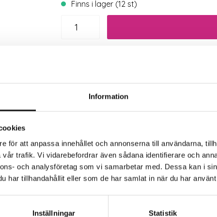
Finns i lager (12 st)
Trygg betalning
Eko
Information
cookies
e för att anpassa innehållet och annonserna till användarna, tillh
vår trafik. Vi vidarebefordrar även sådana identifierare och anna
nnons- och analysföretag som vi samarbetar med. Dessa kan i sin
har tillhandahållit eller som de har samlat in när du har använt 
rkaren
dena System till en kran inomhus, till exempel i köket el
Inställningar
Statistik