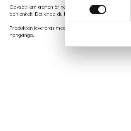
Oavsett om kranen är han- eller hongängad kommer ad
och enkelt. Det enda du behöver göra är att lossa elle
Produkten levereras med ett verktyg som underlättar
hangänga.