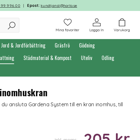
599 996 00
|
Epost:
kundtjanst@horto.se
Mina favoriter
Logga In
Varukorg
Jord & Jordförbättring
Gräsfrö
Gödning
attning
Städmaterial & Kompost
Uteliv
Odling
 inomhuskran
u ansluta Gardena System till en kran inomhus, till
205 kr
Inkl. moms: