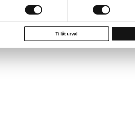
aptern alltid att passa. Tack vare adaptern kan Origina
r sätta tillbaka munstycket på kranen.
 detta. Adaptern skyddar armaturen mot skrapmärken och 
Tillåt urval