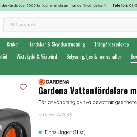
rdervärde över 1000 kr (gäller ej skrymmande försändelser) |
Telefon:
08-
Krukor
Handskar & Skyddsutrustning
Trädgårdsredskap
stöd
Växtskydd & Växtvård
Belysning, ljus & marschaller
Bev
Gardena Vattenfördelare m
För användning av två bevattningsenheter
Artikelnr: GA8193
Finns i lager (11 st)