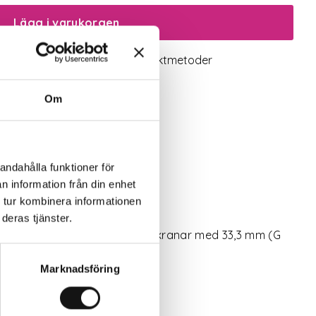
Lägg i varukorgen
logiskt utbud
Valbara fraktmetoder
Om
andahålla funktioner för
n information från din enhet
 tur kombinera informationen
deras tjänster.
lbehör till samma kran. Passar kranar med 33,3 mm (G
Marknadsföring