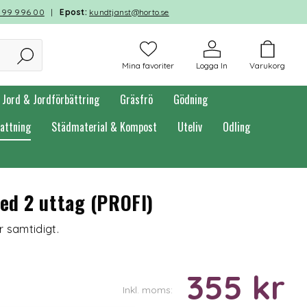
599 996 00
|
Epost:
kundtjanst@horto.se
Mina favoriter
Logga In
Varukorg
Jord & Jordförbättring
Gräsfrö
Gödning
attning
Städmaterial & Kompost
Uteliv
Odling
ed 2 uttag (PROFI)
 samtidigt.
355 kr
Inkl. moms: