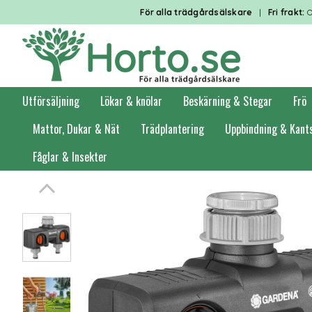
För alla trädgårdsälskare
|
Fri frakt:
O
Utförsäljning
Lökar & knölar
Beskärning & Stegar
Frö
Mattor, Dukar & Nät
Trädplantering
Uppbindning & Kant
Fåglar & Insekter
Förstasidan
Bevattning
Krankopplingar & ventiler