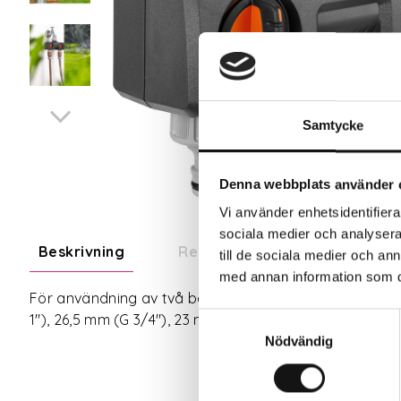
Samtycke
Denna webbplats använder 
Vi använder enhetsidentifierar
sociala medier och analysera 
Beskrivning
Recensioner
Om tillve
till de sociala medier och a
med annan information som du 
För användning av två bevattningsenheter samtidigt. D
Samtyckesval
1"), 26,5 mm (G 3/4"), 23 mm (G 5/8") och 21 mm (G 1/
Nödvändig