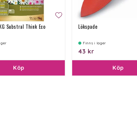
KG Substral Think Eco
Lökspade
lager
Finns i lager
43 kr
Köp
Köp