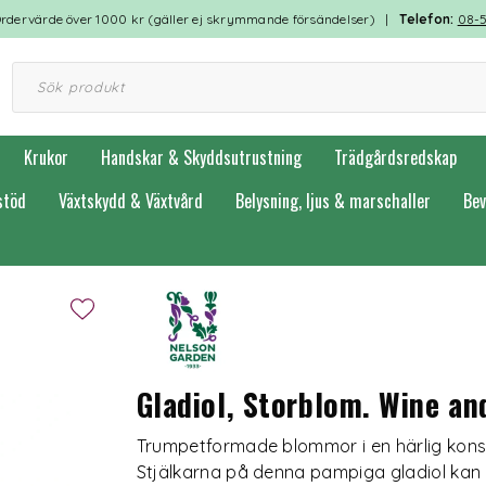
rdervärde över 1000 kr (gäller ej skrymmande försändelser) |
Telefon:
08-
Krukor
Handskar & Skyddsutrustning
Trädgårdsredskap
stöd
Växtskydd & Växtvård
Belysning, ljus & marschaller
Bev
Gladiol, Storblom. Wine an
Trumpetformade blommor i en härlig konstr
Stjälkarna på denna pampiga gladiol kan bl