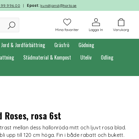
599 996 00
|
Epost:
kundtjanst@horto.se
Mina favoriter
Logga In
Varukorg
Jord & Jordförbättring
Gräsfrö
Gödning
attning
Städmaterial & Kompost
Uteliv
Odling
d Roses, rosa 6st
ast mellan dess hallonröda mitt och ljuvt rosa blad.
i upp till 120 cm höga. Fin i både rabatt och bukett.