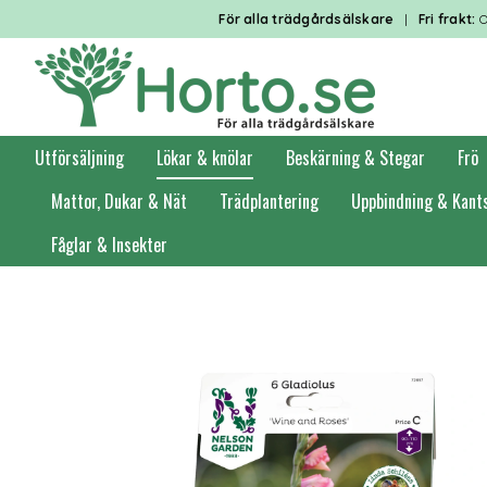
För alla trädgårdsälskare
|
Fri frakt:
O
Utförsäljning
Lökar & knölar
Beskärning & Stegar
Frö
Mattor, Dukar & Nät
Trädplantering
Uppbindning & Kant
Fåglar & Insekter
Förstasidan
Lökar & knölar
Vårlök
Gladiolus