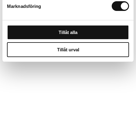
Marknadsföring
Om tillverkaren
Tillåt alla
Tillåt urval