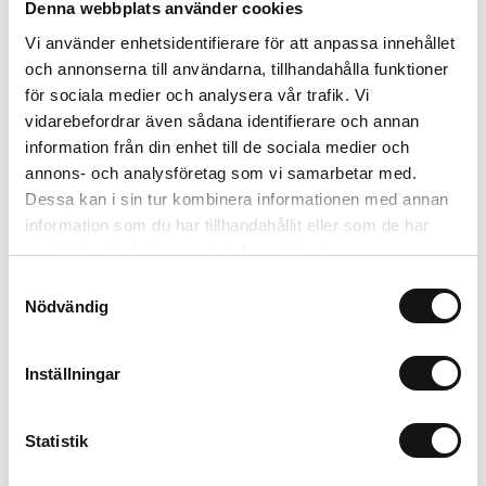
Denna webbplats använder cookies
Vi använder enhetsidentifierare för att anpassa innehållet
och annonserna till användarna, tillhandahålla funktioner
för sociala medier och analysera vår trafik. Vi
vidarebefordrar även sådana identifierare och annan
Finns i lager (10 st)
25 kr
information från din enhet till de sociala medier och
Inkl. moms:
annons- och analysföretag som vi samarbetar med.
Dessa kan i sin tur kombinera informationen med annan
Lägg i varukorgen
information som du har tillhandahållit eller som de har
samlat in när du har använt deras tjänster.
Trygg betalning
Samtyckesval
Ekologiskt utbud
Nödvändig
Valbara fraktmetoder
Inställningar
Beskrivning
Statistik
Recensioner