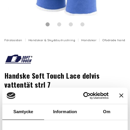
Förstasidan
Handskar & Skyddsutrustning
Handskar
Ofodrade handsk
Handske Soft Touch Lace delvis
vattentät strl 7
Stickad handske i bambu/polyester, doppad i nitril i
innerhanden och över fingertopparna.
Samtycke
Information
Om
Artikelnr: SF-AD98-07
Storlek