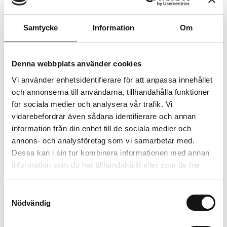
Lägg i varukorgen
Samtycke
Information
Om
Trygg betalning
Ekologiskt utbud
Denna webbplats använder cookies
Valbara fraktmetoder
Vi använder enhetsidentifierare för att anpassa innehållet
och annonserna till användarna, tillhandahålla funktioner
för sociala medier och analysera vår trafik. Vi
Beskrivning
vidarebefordrar även sådana identifierare och annan
information från din enhet till de sociala medier och
Recensioner
annons- och analysföretag som vi samarbetar med.
Dessa kan i sin tur kombinera informationen med annan
information som du har tillhandahållit eller som de har
samlat in när du har använt deras tjänster.
Relaterade produkter
Samtyckesval
Nödvändig