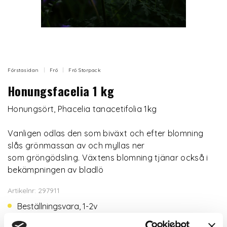
Förstasidan
Frö
Frö Storpack
Honungsfacelia 1 kg
Honungsört, Phacelia tanacetifolia 1kg
Vanligen odlas den som biväxt och efter blomning
slås grönmassan av och myllas ner
som gröngödsling. Växtens blomning tjänar också i
bekämpningen av bladlö
Artikelnr: 297911
Beställningsvara, 1-2v
469 kr
Inkl. moms: