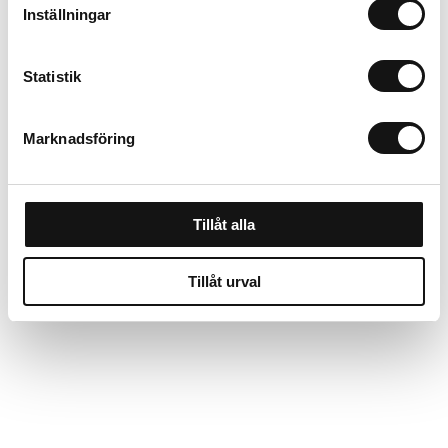
Inställningar
Statistik
Marknadsföring
Fiskars Solid
Handspridare (sand,
salt, gödsel, gräsfrö)
Finns i lager
Tillåt alla
210 kr
Tillåt urval
Köp