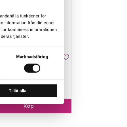
andahålla funktioner för
n information från din enhet
 tur kombinera informationen
deras tjänster.
Marknadsföring
nda Såjord EKO 8L
inns i lager
 kr
Tillåt alla
Köp