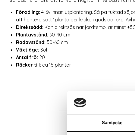
Förodling:
4-6v innan utplantering. Så på fuktad såjor
att hantera sätt 1planta per kruka i gödslad jord. Avh
Direktsådd:
Kan direktsås när jordtemp. är minst +
Plantavstånd:
30-40 cm
Radavstånd:
50-60 cm
Växtläge:
Sol
Antal frö:
20
Räcker till:
ca 15 plantor
Samtycke