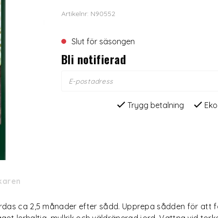
Artikelnr: N90552
Slut för säsongen
Bli notifierad
Trygg betalning
Eko
rkaren
das ca 2,5 månader efter sådd. Upprepa sådden för att få 
 något lerhaltig, mullrik och väldränerad jord. Vattna vid tork