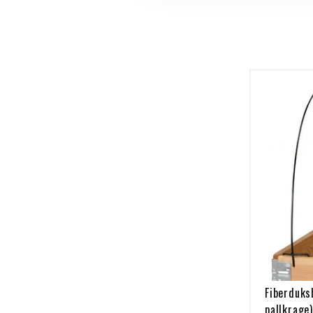
Fiberduks
pallkrage)