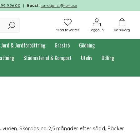
599 996 00
|
Epost:
kundtjanst@horto.se
Mina favoriter
Logga In
Varukorg
Jord & Jordförbättring
Gräsfrö
Gödning
attning
Städmaterial & Kompost
Uteliv
Odling
huvuden. Skördas ca 2,5 månader efter sådd. Räcker