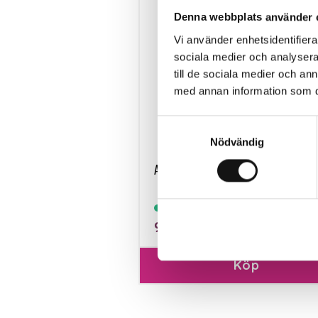
Denna webbplats använder 
Vi använder enhetsidentifierar
sociala medier och analysera 
till de sociala medier och a
med annan information som du 
Samtyckesval
Nödvändig
Algomin Flytande Näring 1L KRAV
Finns i lager
99 kr
Köp