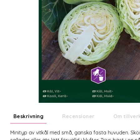
Beskrivning
Recensioner
Om tillve
Minityp av vitkål med små, ganska fasta huvuden. Skör
sallader eller äts lätt förvälld i klyftor. Trivs bäst i en