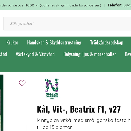
rdervärde över 1000 kr (gäller ej skrymmande försändelser) |
Telefon:
08-
Krukor
Handskar & Skyddsutrustning
Trädgårdsredskap
stöd
Växtskydd & Växtvård
Belysning, ljus & marschaller
Bev
Kål, Vit-, Beatrix F1, v27
Minityp av vitkål med små, ganska fasta 
till ca 15 plantor.