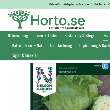
För alla trädgårdsälskare
|
Fri frakt:
O
Utförsäljning
Lökar & knölar
Beskärning & Stegar
Frö
Mattor, Dukar & Nät
Trädplantering
Uppbindning & Kant
Fåglar & Insekter
Förstasidan
Frö
Grönsaksfrö