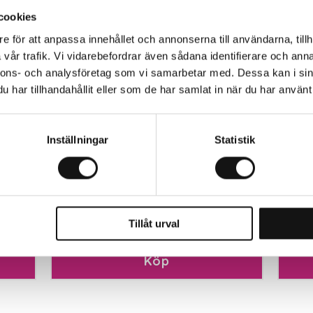
cookies
e för att anpassa innehållet och annonserna till användarna, tillh
vår trafik. Vi vidarebefordrar även sådana identifierare och anna
nnons- och analysföretag som vi samarbetar med. Dessa kan i sin
har tillhandahållit eller som de har samlat in när du har använt 
Inställningar
Statistik
Turex Larvskydd 50WP 50g (reg
Rölu
4492)
Finns i lager
F
458 kr
35
Tillåt urval
Köp