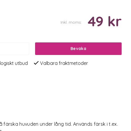
49 kr
Inkl. moms:
Bevaka
logiskt utbud
Valbara fraktmetoder
färska huvuden under lång tid. Används färsk i t.ex.
a.