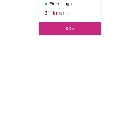
Finns i lager
311 kr
388 kr
Köp