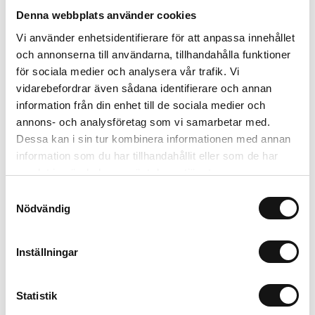
Denna webbplats använder cookies
Relaterade produkter
Vi använder enhetsidentifierare för att anpassa innehållet
och annonserna till användarna, tillhandahålla funktioner
för sociala medier och analysera vår trafik. Vi
vidarebefordrar även sådana identifierare och annan
information från din enhet till de sociala medier och
annons- och analysföretag som vi samarbetar med.
Dessa kan i sin tur kombinera informationen med annan
information som du har tillhandahållit eller som de har
samlat in när du har använt deras tjänster.
Samtyckesval
Nödvändig
Vermiculite 3L
Algomin Flytande
Näring 1L KRAV
Inställningar
Finns i lager
Finns i lager
93 kr
99 kr
Statistik
Köp
Köp