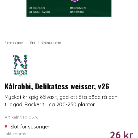
Förstasidan
Frö
Grönsaksfrö
Kålrabbi, Delikatess weisser, v26
Mycket krispig kålväxt, god att äta både rå och
tillagad. Räcker till ca 200-250 plantor.
Artikelnr: N90576
Slut för säsongen
26 kr
Inkl. moms: