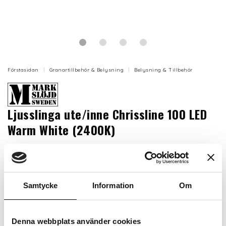
Förstasidan
Granartillbehör & Belysning
Belysning & Tillbehör
Ljusslinga ute/inne Chrissline 100 LED
Warm White (2400K)
Chrissline ljusslinga med 100 LED-ljuspunkter med
något varmare sken än original.
Artikelnr: MS704805
Samtycke
Information
Om
Färg
Denna webbplats använder cookies