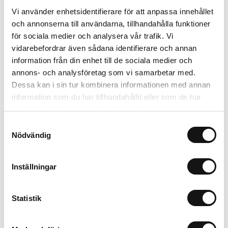
Vi använder enhetsidentifierare för att anpassa innehållet
och annonserna till användarna, tillhandahålla funktioner
för sociala medier och analysera vår trafik. Vi
Finns i lager (20 st)
vidarebefordrar även sådana identifierare och annan
574 kr
Inkl. moms:
information från din enhet till de sociala medier och
annons- och analysföretag som vi samarbetar med.
Lägg i varukorgen
Dessa kan i sin tur kombinera informationen med annan
information som du har tillhandahållit eller som de har
Trygg betalning
samlat in när du har använt deras tjänster.
Ekologiskt utbud
Samtyckesval
Valbara fraktmetoder
Nödvändig
Inställningar
Beskrivning
Recensioner
Statistik
Om tillverkaren