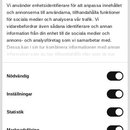
45 kr
Inkl. moms:
Vi använder enhetsidentifierare för att anpassa innehållet
och annonserna till användarna, tillhandahålla funktioner
Bli notifierad
för sociala medier och analysera vår trafik. Vi
vidarebefordrar även sådana identifierare och annan
information från din enhet till de sociala medier och
annons- och analysföretag som vi samarbetar med.
Bevaka
Dessa kan i sin tur kombinera informationen med annan
information som du har tillhandahållit eller som de har
Trygg betalning
samlat in när du har använt deras tjänster.
Ekologiskt utbud
Samtyckesval
Valbara fraktmetoder
Nödvändig
Inställningar
Beskrivning
Recensioner
Statistik
Om tillverkaren
Marknadsföring