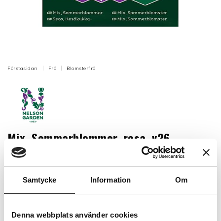
Förstasidan
Frö
Blomsterfrö
Mix, Sommarblommor, rosa, v26
Sommarblomsblandning med lättodlade sorter av
ljusa och mörkat rosa färgtoner med olika
blomningstid för lång blomning. Räcker till ca 6-8 m.
Samtycke
Information
Om
Artikelnr: N93296
Slut för säsongen
Denna webbplats använder cookies