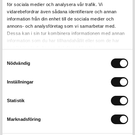
för sociala medier och analysera vår trafik. Vi
vidarebefordrar även sådana identifierare och annan
Lägg i varukorgen
information från din enhet till de sociala medier och
annons- och analysföretag som vi samarbetar med.
Trygg betalning
Dessa kan i sin tur kombinera informationen med annan
Ekologiskt utbud
information som du har tillhandahållit eller som de har
Valbara fraktmetoder
samlat in när du har använt deras tjänster.
Samtyckesval
Nödvändig
Beskrivning
Inställningar
Recensioner
Om tillverkaren
Statistik
Marknadsföring