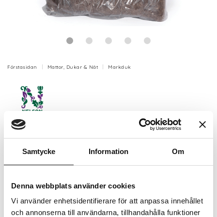
Förstasidan
Mattor, Dukar & Nät
Markduk
Odlingsduk ull 120x80cm 250g/kvm
5mm
Samtycke
Information
Om
Odlingsduk av ull 100 % naturprodukt.
Denna webbplats använder cookies
Artikelnr: N5330
Vi använder enhetsidentifierare för att anpassa innehållet
Finns i lager (13 st)
99 kr
och annonserna till användarna, tillhandahålla funktioner
Inkl. moms: