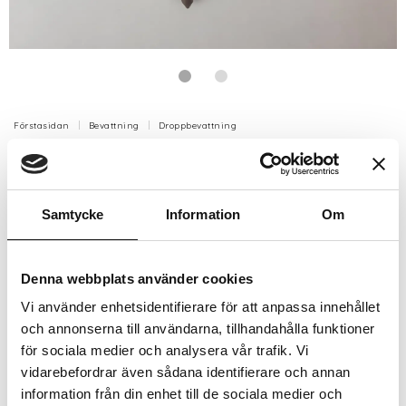
Förstasidan
Bevattning
Droppbevattning
Pinne för att fixera 16mm droppslang
20-pack
Samtycke
Information
Om
Fixeringspinne för 16mm slang
Artikelnr: B7021563
Denna webbplats använder cookies
Finns i lager (20+ st)
169 kr
Vi använder enhetsidentifierare för att anpassa innehållet
Inkl. moms:
och annonserna till användarna, tillhandahålla funktioner
för sociala medier och analysera vår trafik. Vi
Lägg i varukorgen
vidarebefordrar även sådana identifierare och annan
information från din enhet till de sociala medier och