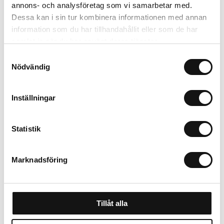
Valbara fraktmetoder
annons- och analysföretag som vi samarbetar med.
Dessa kan i sin tur kombinera informationen med annan
information som du har tillhandahållit eller som de har
Beskrivning
samlat in när du har använt deras tjänster.
Samtyckesval
Recensioner
Nödvändig
Om tillverkaren
Inställningar
Statistik
Marknadsföring
Tillåt alla