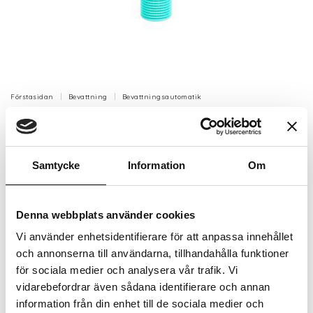
Förstasidan
Bevattning
Bevattningsautomatik
RB Spridarhuvud 45-270° 2,4-4,6m
Artikelnr: AD525100
Samtycke
Information
Om
Finns i lager (4 st)
248 kr
Inkl. moms:
Denna webbplats använder cookies
Vi använder enhetsidentifierare för att anpassa innehållet
Lägg i varukorgen
och annonserna till användarna, tillhandahålla funktioner
för sociala medier och analysera vår trafik. Vi
Trygg betalning
vidarebefordrar även sådana identifierare och annan
Ekologiskt utbud
information från din enhet till de sociala medier och