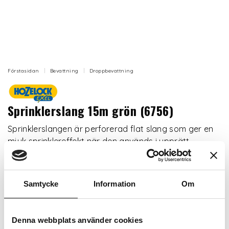
Förstasidan
Bevattning
Droppbevattning
Sprinklerslang 15m grön (6756)
Sprinklerslangen är perforerad flat slang som ger en
mjuk sprinklereffekt när den används i upprätt
position och en djup filtrering när den vänds.
Artikelnr: HZ068777
Samtycke
Information
Om
Längd
Denna webbplats använder cookies