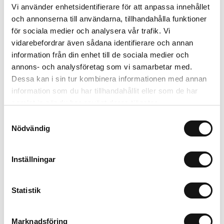
Vi använder enhetsidentifierare för att anpassa innehållet
och annonserna till användarna, tillhandahålla funktioner
för sociala medier och analysera vår trafik. Vi
Finns i lager (14 st)
584 kr
vidarebefordrar även sådana identifierare och annan
Inkl. moms:
information från din enhet till de sociala medier och
annons- och analysföretag som vi samarbetar med.
Lägg i varukorgen
Dessa kan i sin tur kombinera informationen med annan
information som du har tillhandahållit eller som de har
Trygg betalning
samlat in när du har använt deras tjänster.
Ekologiskt utbud
Samtyckesval
Valbara fraktmetoder
Nödvändig
Beskrivning
Inställningar
Recensioner
Statistik
Om tillverkaren
Marknadsföring