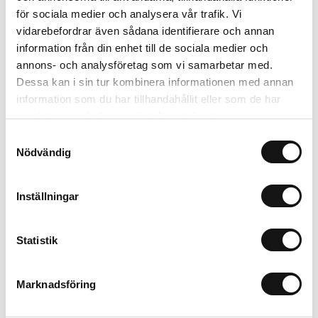
Artikelnr: SVS80345
för sociala medier och analysera vår trafik. Vi
Beställningsvara, 1-2v
vidarebefordrar även sådana identifierare och annan
53 kr
Inkl. moms:
information från din enhet till de sociala medier och
annons- och analysföretag som vi samarbetar med.
Lägg i varukorgen
Dessa kan i sin tur kombinera informationen med annan
information som du har tillhandahållit eller som de har
Trygg betalning
samlat in när du har använt deras tjänster.
Ekologiskt utbud
Samtyckesval
Valbara fraktmetoder
Nödvändig
Inställningar
Beskrivning
Recensioner
Statistik
Marknadsföring