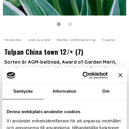
Förstasidan
Lökar & knölar
Höstlök i småförpackning
Tulpaner
Tulpan China town 12/+ (7)
Sorten är AGM-belönad, Award of Garden Merit,
som är en engelsk kvalitetsstämpel. Extra fin
utmärkelse som utfärdas av anrika brittiska Royal
Horticultural Society, RHS. Den ges till särskilt
odlingsvärda och friska sorter.
Samtycke
Information
Om
Fantastisk grönbandad rosa tulpan. Tålig och
Denna webbplats använder cookies
blommar länge!
Vi använder enhetsidentifierare för att anpassa innehållet
och annonserna till användarna, tillhandahålla funktioner