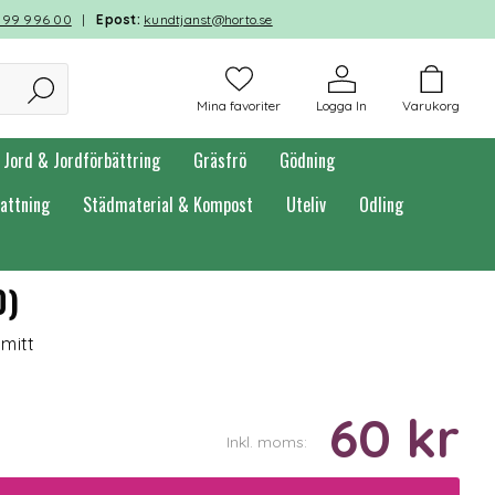
599 996 00
|
Epost:
kundtjanst@horto.se
Mina favoriter
Logga In
Varukorg
Jord & Jordförbättring
Gräsfrö
Gödning
attning
Städmaterial & Kompost
Uteliv
Odling
0)
 mitt
60 kr
Inkl. moms: