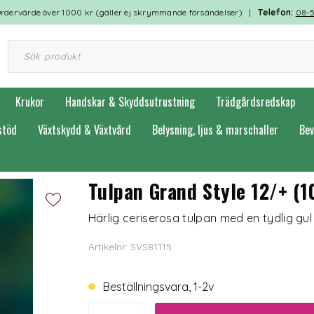
rdervärde över 1000 kr (gäller ej skrymmande försändelser) |
Telefon:
08-
Krukor
Handskar & Skyddsutrustning
Trädgårdsredskap
stöd
Växtskydd & Växtvård
Belysning, ljus & marschaller
Bev
Tulpan Grand Style 12/+ (1
Härlig ceriserosa tulpan med en tydlig gul
Artikelnr: SVS81115
Beställningsvara, 1-2v