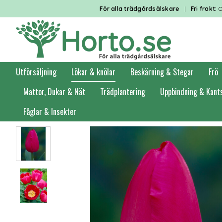
För alla trädgårdsälskare
|
Fri frakt:
O
Utförsäljning
Lökar & knölar
Beskärning & Stegar
Frö
Mattor, Dukar & Nät
Trädplantering
Uppbindning & Kant
Fåglar & Insekter
Förstasidan
Lökar & knölar
Höstlök i småförpackning
Tulpaner